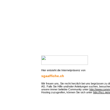
Hier entsteht die Internetpräsenz von
sgaaffiche.ch
Wir freuen uns, Sie recht herzlich bei uns begrüssen zu d
AG. Falls Sie Hilfe und/oder Anleitungen suchen, besuch
unsere immer beliebte Community unter
http://www.comm
Hosting zuzugreifen, können Sie sich unter
http://hcc.gen